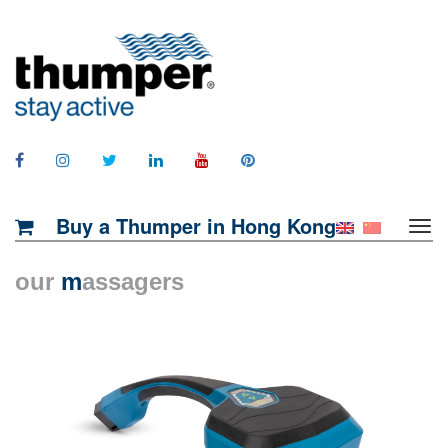
Buy a Thumper in Hong Kong
our
m
assagers